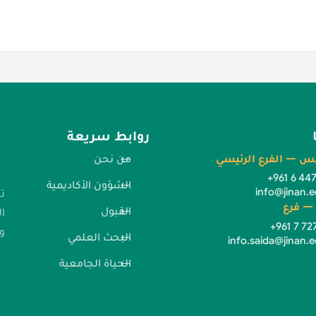
روابط سريعة
س — الفرع الرئيسي
من نحن
+961 6 44
الشؤون الأكاديمية
info@jinan.e
ت
— فرع
القبول
ا
+961 7 72
وا
البحث العلمي
info.saida@jinan.e
الحياة الجامعية