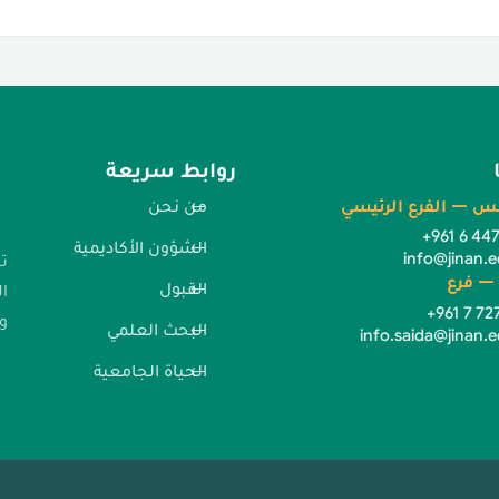
روابط سريعة
س — الفرع الرئيسي
من نحن
+961 6 44
الشؤون الأكاديمية
info@jinan.e
ت
— فرع
القبول
ا
+961 7 72
وا
البحث العلمي
info.saida@jinan.e
الحياة الجامعية