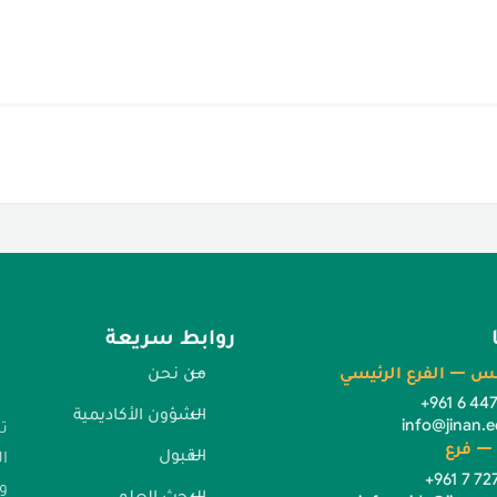
روابط سريعة
س — الفرع الرئيسي
من نحن
+961 6 44
الشؤون الأكاديمية
info@jinan.e
ت
— فرع
القبول
ا
+961 7 72
وا
البحث العلمي