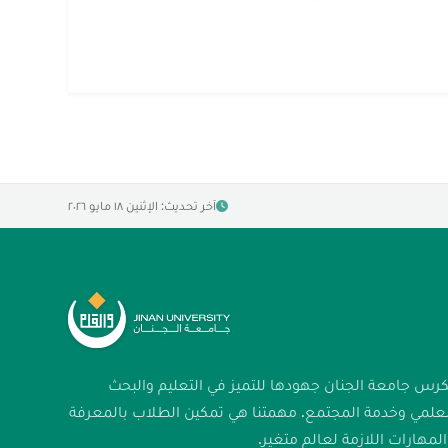
آخر تحديث: الإثنين ١٨ مايو ٢٠٢٦
كرس جامعة الجنان جهودها للتميز في التعليم والبحث
لعلمي وخدمة المجتمع. مهمتنا هي تمكين الطلاب بالمعرفة
لمهارات اللازمة لعالم متغير.