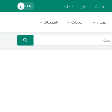
الخريجون
التبرع
اتصل بنا
EN
ع
القبول
الأبحاث
المكتبات