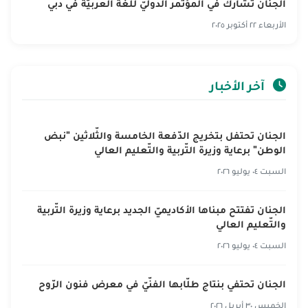
الجنان تشارك في المؤتمر الدوليّ للّغة العربيّة في دبي
الأربعاء ٢٢ أكتوبر ٢٠٢٥
آخر الأخبار
الجنان تحتفل بتخريج الدّفعة الخامسة والثّلاثين "نبض
الوطن" برعاية وزيرة التّربية والتّعليم العالي
السبت ٠٤ يوليو ٢٠٢٦
الجنان تفتتح مبناها الأكاديميّ الجديد برعاية وزيرة التّربية
والتّعليم العالي
السبت ٠٤ يوليو ٢٠٢٦
الجنان تحتفي بنتاج طلّابها الفنّيّ في معرض فنون الرّوح
الخميس ٣٠ أبريل ٢٠٢٦