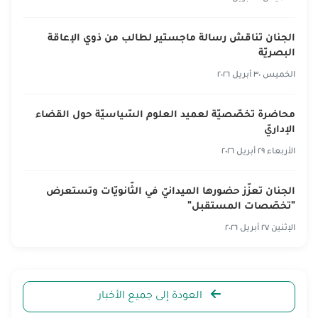
الجنان تناقش رسالة ماجستير لطالب من ذوي الإعاقة
البصريّة
الخميس ٣٠ أبريل ٢٠٢٦
محاضرة تخصّصيّة لعميد العلوم السّياسيّة حول القضاء
الإداريّ
الأربعاء ٢٩ أبريل ٢٠٢٦
الجنان تعزّز حضورها الميدانيّ في الثّانويّات وتستعرض
"تخصّصات المستقبل"
الإثنين ٢٧ أبريل ٢٠٢٦
العودة إلى جميع الأخبار