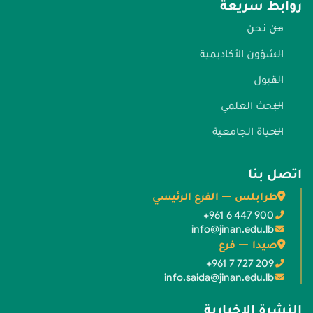
روابط سريعة
من نحن
الشؤون الأكاديمية
القبول
البحث العلمي
الحياة الجامعية
اتصل بنا
طرابلس — الفرع الرئيسي
+961 6 447 900
info@jinan.edu.lb
صيدا — فرع
+961 7 727 209
info.saida@jinan.edu.lb
النشرة الإخبارية