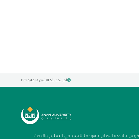
آخر تحديث: الإثنين ١٨ مايو ٢٠٢٦
كرس جامعة الجنان جهودها للتميز في التعليم والبحث