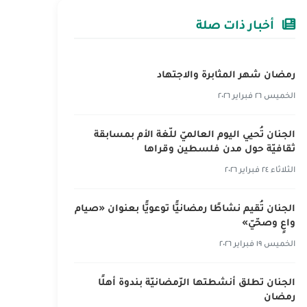
أخبار ذات صلة
رمضان شهر المثابرة والاجتهاد
الخميس ٢٦ فبراير ٢٠٢٦
الجنان تُحيي اليوم العالميّ للّغة الأم بمسابقة
ثقافيّة حول مدن فلسطين وقراها
الثلاثاء ٢٤ فبراير ٢٠٢٦
الجنان تُقيم نشاطًا رمضانيًّا توعويًّا بعنوان «صيام
واعٍ وصحّيّ»
الخميس ١٩ فبراير ٢٠٢٦
الجنان تطلق أنشطتها الرّمضانيّة بندوة أهلًا
رمضان