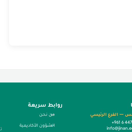
روابط سريعة
س — الفرع الرئيسي
من نحن
+961 6 44
الشؤون الأكاديمية
info@jinan.e
ت