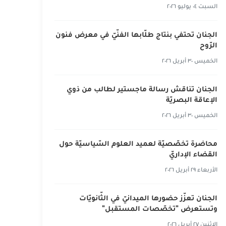
السبت ٠٤ يوليو ٢٠٢٦
الجنان تحتفي بنتاج طلّابها الفنّيّ في معرض فنون
الرّوح
الخميس ٣٠ أبريل ٢٠٢٦
الجنان تناقش رسالة ماجستير لطالب من ذوي
الإعاقة البصريّة
الخميس ٣٠ أبريل ٢٠٢٦
محاضرة تخصّصيّة لعميد العلوم السّياسيّة حول
القضاء الإداريّ
الأربعاء ٢٩ أبريل ٢٠٢٦
الجنان تعزّز حضورها الميدانيّ في الثّانويّات
وتستعرض "تخصّصات المستقبل"
الإثنين ٢٧ أبريل ٢٠٢٦