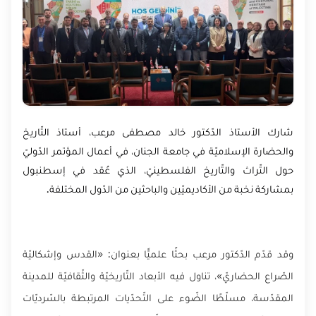
شارك الأستاذ الدّكتور خالد مصطفى مرعب، أستاذ التّاريخ
والحضارة الإسلاميّة في جامعة الجنان، في أعمال المؤتمر الدّوليّ
حول التّراث والتّاريخ الفلسطينيّ، الذي عُقد في إسطنبول
بمشاركة نخبة من الأكاديميّين والباحثين من الدّول المختلفة.
وقد قدّم الدّكتور مرعب بحثًا علميًّا بعنوان: «القدس وإشكاليّة
الصّراع الحضاريّ»، تناول فيه الأبعاد التّاريخيّة والثّقافيّة للمدينة
المقدّسة، مسلّطًا الضّوء على التّحدّيات المرتبطة بالسّرديّات