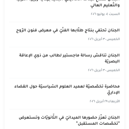
والتّعليم العالي
السبت ٠٤ يوليو ٢٠٢٦
الجنان تحتفي بنتاج طلّابها الفنّيّ في معرض فنون الرّوح
الخميس ٣٠ أبريل ٢٠٢٦
الجنان تناقش رسالة ماجستير لطالب من ذوي الإعاقة
البصريّة
الخميس ٣٠ أبريل ٢٠٢٦
محاضرة تخصّصيّة لعميد العلوم السّياسيّة حول القضاء
الإداريّ
الأربعاء ٢٩ أبريل ٢٠٢٦
الجنان تعزّز حضورها الميدانيّ في الثّانويّات وتستعرض
"تخصّصات المستقبل"