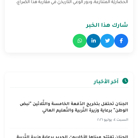
الحضاريّة المتنازعة، ودور الوعي التّاريخيّ في مقاربة هذا الصّراع.
شارك هذا الخبر
آخر الأخبار
الجنان تحتفل بتخريج الدّفعة الخامسة والثّلاثين "نبض
الوطن" برعاية وزيرة التّربية والتّعليم العالي
السبت ٠٤ يوليو ٢٠٢٦
الجنان تفتتح مبناها الأكاديميّ الجديد برعاية وزيرة التّربية