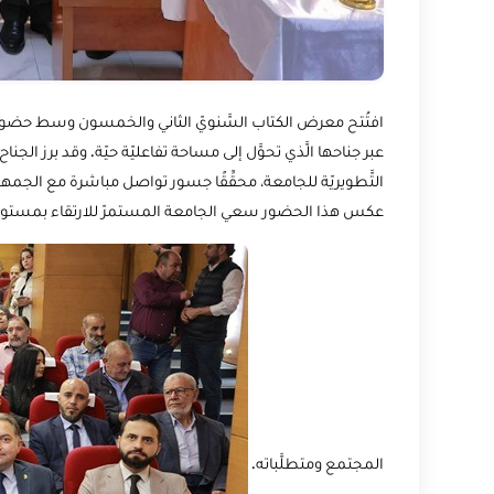
افتُتح معرض الكتاب السَّنويّ الثاني والخمسون وسط حضور ثق
عبر جناحها الَّذي تحوَّل إلى مساحة تفاعليّة حيّة. وقد برز الجناح كم
التَّطويريّة للجامعة، محقِّقًا جسور تواصل مباشرة مع الجمهو
عكس هذا الحضور سعي الجامعة المستمرّ للارتقاء بمستوى الت
المجتمع ومتطلَّباته.