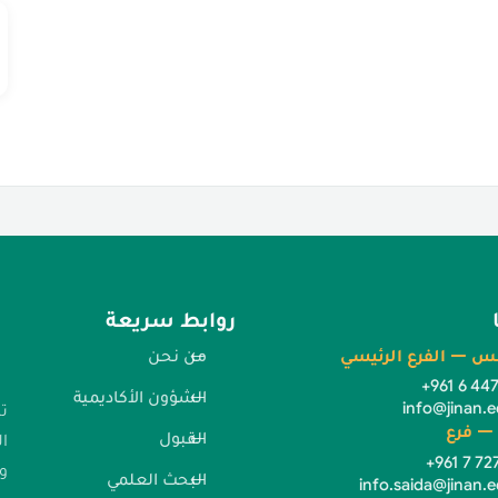
روابط سريعة
س — الفرع الرئيسي
من نحن
+961 6 44
الشؤون الأكاديمية
info@jinan.e
ت
— فرع
القبول
ا
+961 7 72
وا
البحث العلمي
info.saida@jinan.e