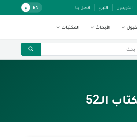
الخريجون
التبرع
اتصل بنا
EN
ع
قبول
الأبحاث
المكتبات
ب الـ52