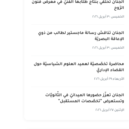
الجنان تحتفي بنتاج طلّابها الفنّيّ في معرض فنون
الرّوح
الخميس ٣٠ أبريل ٢٠٢٦
الجنان تناقش رسالة ماجستير لطالب من ذوي
الإعاقة البصريّة
الخميس ٣٠ أبريل ٢٠٢٦
محاضرة تخصّصيّة لعميد العلوم السّياسيّة حول
القضاء الإداريّ
الأربعاء ٢٩ أبريل ٢٠٢٦
الجنان تعزّز حضورها الميدانيّ في الثّانويّات
وتستعرض "تخصّصات المستقبل"
الإثنين ٢٧ أبريل ٢٠٢٦