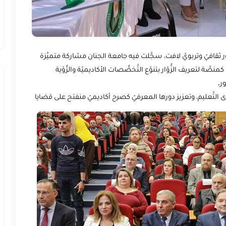
افيّ وتربويّ لافت، سجَّلت فيه جامعة الجنان مشاركة متميِّزة
نصَّة لتعريف الزُّوّار بتنوّع التَّخصُّصات الأكاديميّة والرُّؤية
ر.
َّعليم، وتعزيز دورها المعرفيّ كصرح أكاديميّ منفتح على قضايا