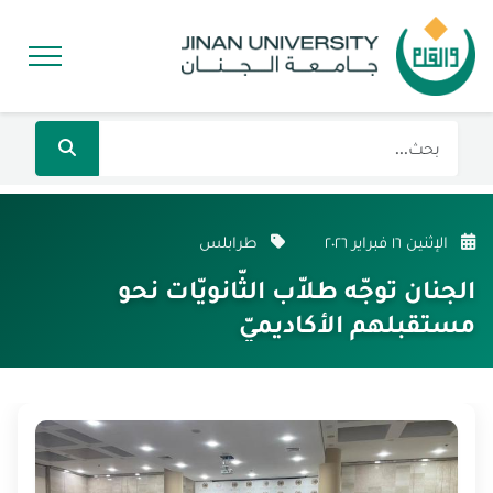
الإثنين ١٦ فبراير ٢٠٢٦
طرابلس
الجنان توجّه طلاّب الثّانويّات نحو
مستقبلهم الأكاديميّ