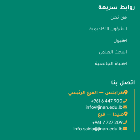
روابط سريعة
من نحن
الشؤون الأكاديمية
القبول
البحث العلمي
الحياة الجامعية
اتصل بنا
طرابلس — الفرع الرئيسي
+961 6 447 900
info@jinan.edu.lb
صيدا — فرع
+961 7 727 209
info.saida@jinan.edu.lb