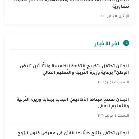
تشاوريّة
الإثنين ١٢ يناير ٢٠٢٦
آخر الأخبار
الجنان تحتفل بتخريج الدّفعة الخامسة والثّلاثين "نبض
الوطن" برعاية وزيرة التّربية والتّعليم العالي
السبت ٠٤ يوليو ٢٠٢٦
الجنان تفتتح مبناها الأكاديميّ الجديد برعاية وزيرة التّربية
والتّعليم العالي
السبت ٠٤ يوليو ٢٠٢٦
الجنان تحتفي بنتاج طلّابها الفنّيّ في معرض فنون الرّوح