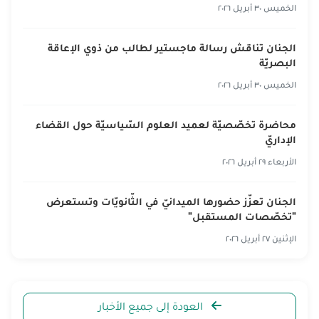
الخميس ٣٠ أبريل ٢٠٢٦
الجنان تناقش رسالة ماجستير لطالب من ذوي الإعاقة
البصريّة
الخميس ٣٠ أبريل ٢٠٢٦
محاضرة تخصّصيّة لعميد العلوم السّياسيّة حول القضاء
الإداريّ
الأربعاء ٢٩ أبريل ٢٠٢٦
الجنان تعزّز حضورها الميدانيّ في الثّانويّات وتستعرض
"تخصّصات المستقبل"
الإثنين ٢٧ أبريل ٢٠٢٦
العودة إلى جميع الأخبار