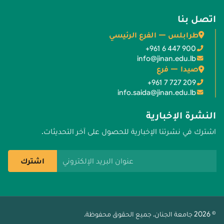
اتصل بنا
طرابلس — الفرع الرئيسي
+961 6 447 900
info@jinan.edu.lb
صيدا — فرع
+961 7 727 209
info.saida@jinan.edu.lb
النشرة الإخبارية
اشترك في نشرتنا الإخبارية للحصول على آخر التحديثات.
عنوان البريد الإلكتروني
اشترك
© 2026 جامعة الجنان. جميع الحقوق محفوظة.