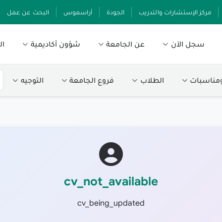
مركز الإستشارات والتدريب
الجودة
أراسموس
البحث عن عمل
سجل الآن
عن الجامعة
شؤون أكاديمية
ال
ومناسبات
الطلاب
فروع الجامعة
التوجيه
cv_not_available
cv_being_updated