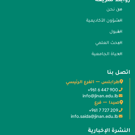
من نحن
الشؤون الأكاديمية
القبول
البحث العلمي
الحياة الجامعية
اتصل بنا
طرابلس — الفرع الرئيسي
+961 6 447 900
info@jinan.edu.lb
صيدا — فرع
+961 7 727 209
info.saida@jinan.edu.lb
النشرة الإخبارية