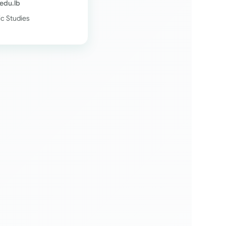
.edu.lb
mic Studies