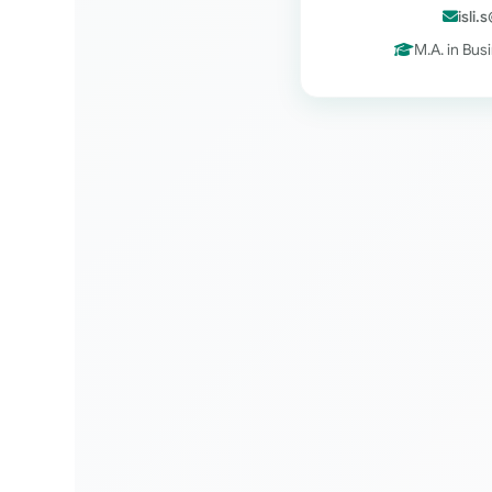
isli.
M.A. in Bus