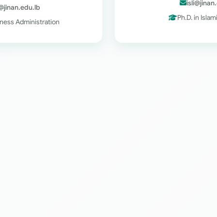
isli@jinan
s@jinan.edu.lb
Ph.D. in Isla
iness Administration