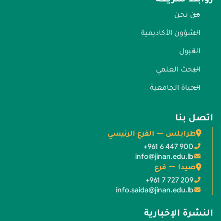
من نحن
الشؤون الأكاديمية
القبول
البحث العلمي
الحياة الجامعية
اتصل بنا
طرابلس — الفرع الرئيسي
+961 6 447 900
info@jinan.edu.lb
صيدا — فرع
+961 7 727 209
info.saida@jinan.edu.lb
النشرة الإخبارية