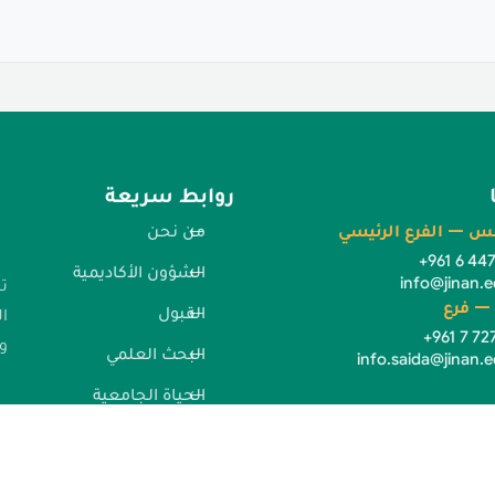
روابط سريعة
س — الفرع الرئيسي
من نحن
+961 6 44
الشؤون الأكاديمية
info@jinan.e
ت
— فرع
القبول
ا
+961 7 72
وا
البحث العلمي
info.saida@jinan.e
الحياة الجامعية