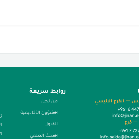
روابط سريعة
س — الفرع الرئيسي
من نحن
+961 6 44
الشؤون الأكاديمية
info@jinan.e
ت
— فرع
القبول
ا
+961 7 72
وا
البحث العلمي
info.saida@jinan.e