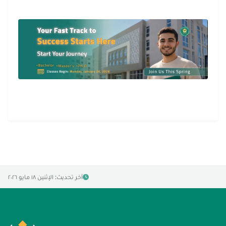
آخر تحديث: الإثنين ١٨ مايو ٢٠٢٦