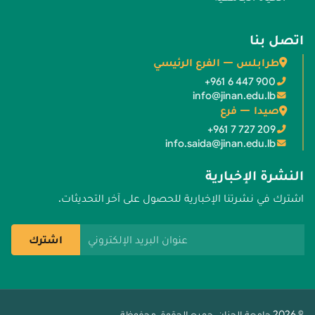
اتصل بنا
طرابلس — الفرع الرئيسي
+961 6 447 900
info@jinan.edu.lb
صيدا — فرع
+961 7 727 209
info.saida@jinan.edu.lb
النشرة الإخبارية
اشترك في نشرتنا الإخبارية للحصول على آخر التحديثات.
عنوان البريد الإلكتروني
اشترك
© 2026 جامعة الجنان. جميع الحقوق محفوظة.