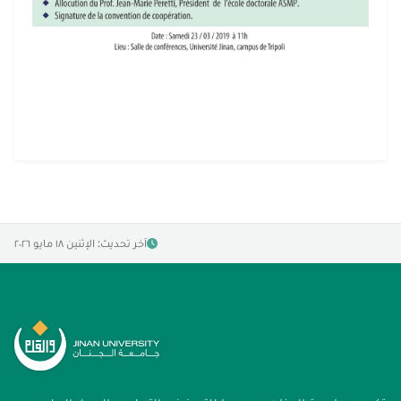
آخر تحديث: الإثنين ١٨ مايو ٢٠٢٦