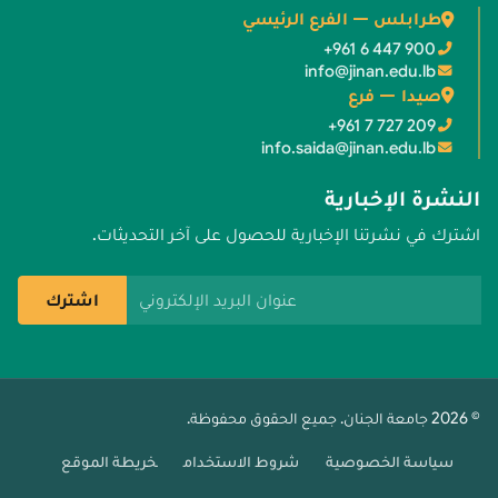
طرابلس — الفرع الرئيسي
+961 6 447 900
info@jinan.edu.lb
صيدا — فرع
+961 7 727 209
info.saida@jinan.edu.lb
النشرة الإخبارية
اشترك في نشرتنا الإخبارية للحصول على آخر التحديثات.
عنوان البريد الإلكتروني
اشترك
© 2026 جامعة الجنان. جميع الحقوق محفوظة.
سياسة الخصوصية
شروط الاستخدام
خريطة الموقع