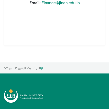
Email :
Finance@jinan.edu.lb
آخر تحديث: الإثنين ١٨ مايو ٢٠٢٦