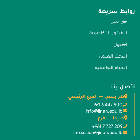
روابط سريعة
من نحن
الشؤون الأكاديمية
القبول
البحث العلمي
الحياة الجامعية
اتصل بنا
طرابلس — الفرع الرئيسي
+961 6 447 900
info@jinan.edu.lb
صيدا — فرع
+961 7 727 209
info.saida@jinan.edu.lb