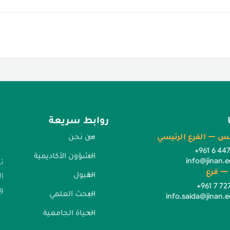
روابط سريعة
س — الفرع الرئيسي
من نحن
+961 6 44
الشؤون الأكاديمية
info@jinan.e
ت
— فرع
القبول
ا
+961 7 72
وا
البحث العلمي
info.saida@jinan.e
الحياة الجامعية