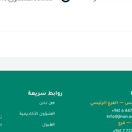
روابط سريعة
س — الفرع الرئيسي
من نحن
+961 6 44
الشؤون الأكاديمية
info@jinan.e
ت
— فرع
القبول
ا
+961 7 72