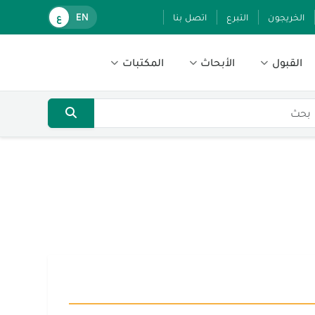
الخريجون
التبرع
اتصل بنا
EN
ع
القبول
الأبحاث
المكتبات