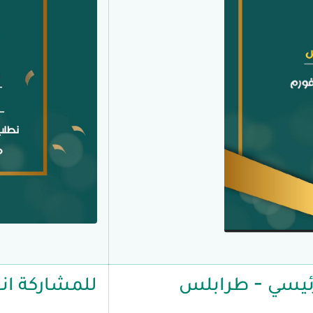
لرئيسي - طرابلس
للمشاركة انق