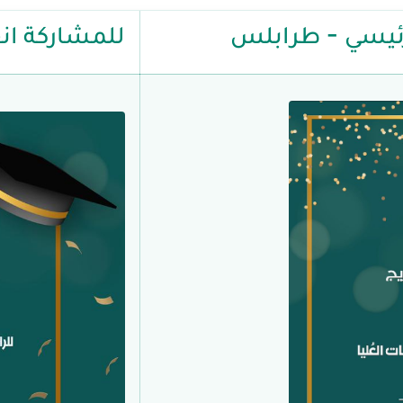
لرئيسي - طرابلس
للمشاركة انق