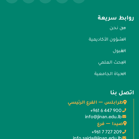
روابط سريعة
من نحن
الشؤون الأكاديمية
القبول
البحث العلمي
الحياة الجامعية
اتصل بنا
طرابلس — الفرع الرئيسي
+961 6 447 900
info@jinan.edu.lb
صيدا — فرع
+961 7 727 209
info.saida@jinan.edu.lb