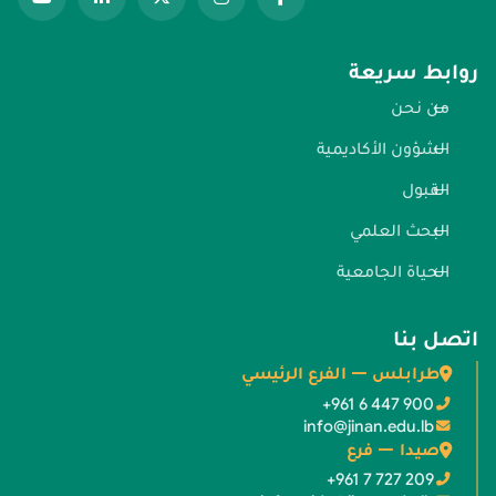
روابط سريعة
من نحن
الشؤون الأكاديمية
القبول
البحث العلمي
الحياة الجامعية
اتصل بنا
طرابلس — الفرع الرئيسي
+961 6 447 900
info@jinan.edu.lb
صيدا — فرع
+961 7 727 209