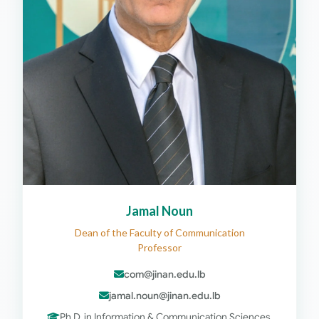
Jamal Noun
Dean of the Faculty of Communication
Professor
com@jinan.edu.lb
jamal.noun@jinan.edu.lb
Ph.D. in Information & Communication Sciences