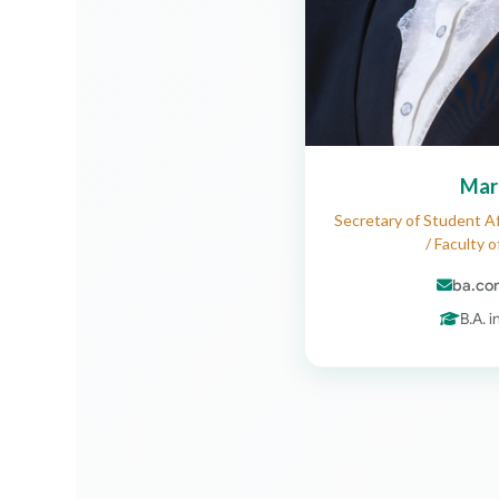
Mar
Secretary of Student Af
/ Faculty 
ba.co
B.A. 