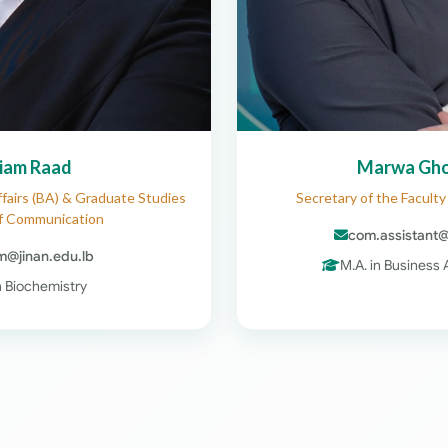
iam Raad
Marwa Gh
fairs (BA) & Graduate Studies
Secretary of the Facult
of Communication
com.assistant@
m@jinan.edu.lb
M.A. in Business 
in Biochemistry