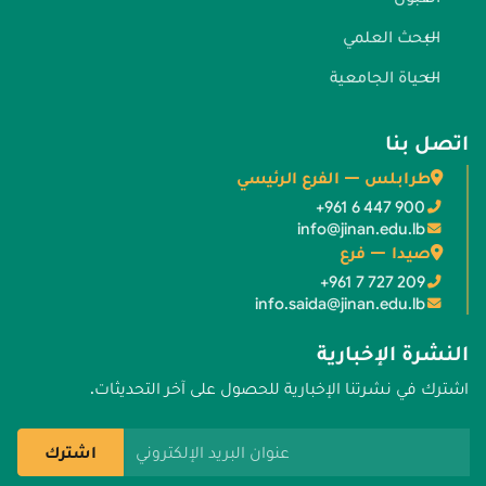
البحث العلمي
الحياة الجامعية
اتصل بنا
طرابلس — الفرع الرئيسي
+961 6 447 900
info@jinan.edu.lb
صيدا — فرع
+961 7 727 209
info.saida@jinan.edu.lb
النشرة الإخبارية
اشترك في نشرتنا الإخبارية للحصول على آخر التحديثات.
عنوان البريد الإلكتروني
اشترك