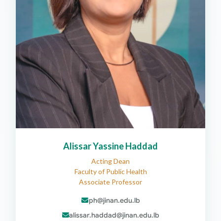
Alissar Yassine Haddad
Acting Dean
Faculty of Public Health
Associate Professor
ph@jinan.edu.lb
alissar.haddad@jinan.edu.lb