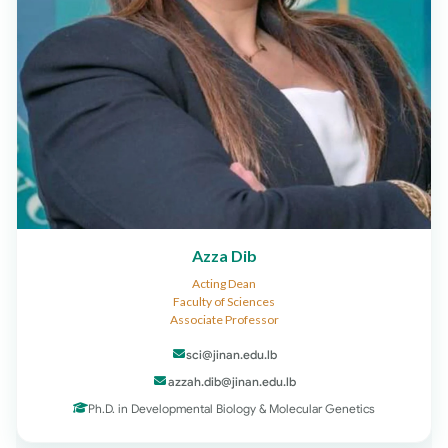
Azza Dib
Acting Dean
Faculty of Sciences
Associate Professor
sci@jinan.edu.lb
azzah.dib@jinan.edu.lb
Ph.D. in Developmental Biology & Molecular Genetics