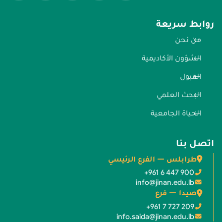
روابط سريعة
من نحن
الشؤون الأكاديمية
القبول
البحث العلمي
الحياة الجامعية
اتصل بنا
طرابلس — الفرع الرئيسي
+961 6 447 900
info@jinan.edu.lb
صيدا — فرع
+961 7 727 209
info.saida@jinan.edu.lb