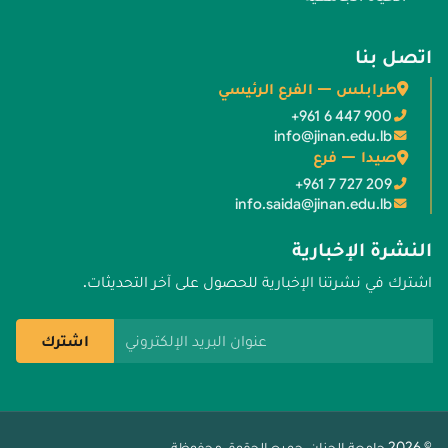
اتصل بنا
طرابلس — الفرع الرئيسي
+961 6 447 900
info@jinan.edu.lb
صيدا — فرع
+961 7 727 209
info.saida@jinan.edu.lb
النشرة الإخبارية
اشترك في نشرتنا الإخبارية للحصول على آخر التحديثات.
عنوان البريد الإلكتروني
اشترك
© 2026 جامعة الجنان. جميع الحقوق محفوظة.