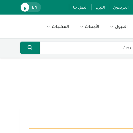
الخريجون
التبرع
اتصل بنا
EN
ع
القبول
الأبحاث
المكتبات