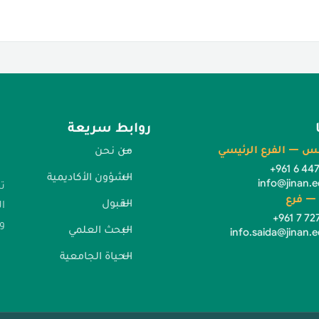
روابط سريعة
س — الفرع الرئيسي
من نحن
+961 6 44
الشؤون الأكاديمية
info@jinan.e
ت
— فرع
القبول
ا
+961 7 72
وا
البحث العلمي
info.saida@jinan.e
الحياة الجامعية