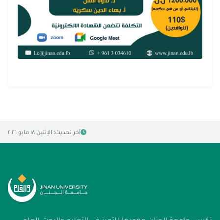
آخر تحديث: الإثنين ١٨ مايو ٢٠٢٦
تكرس جامعة الجنان جهودها للتميز في التعليم والبحث العلمي