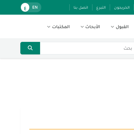
الخريجون
التبرع
اتصل بنا
EN
ع
القبول
الأبحاث
المكتبات