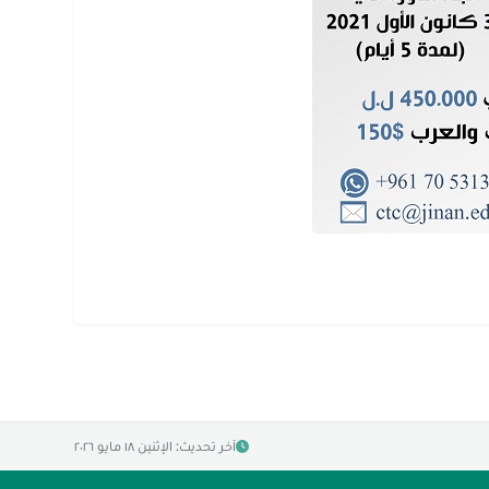
آخر تحديث: الإثنين ١٨ مايو ٢٠٢٦