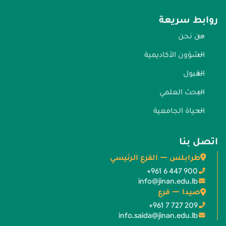
روابط سريعة
من نحن
الشؤون الأكاديمية
القبول
البحث العلمي
الحياة الجامعية
اتصل بنا
طرابلس — الفرع الرئيسي
+961 6 447 900
info@jinan.edu.lb
صيدا — فرع
+961 7 727 209
info.saida@jinan.edu.lb