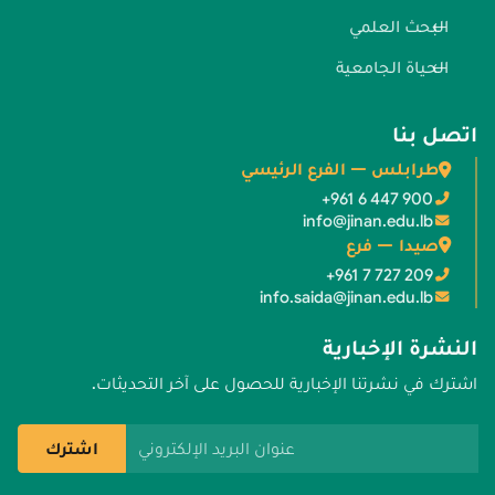
البحث العلمي
الحياة الجامعية
اتصل بنا
طرابلس — الفرع الرئيسي
+961 6 447 900
info@jinan.edu.lb
صيدا — فرع
+961 7 727 209
info.saida@jinan.edu.lb
النشرة الإخبارية
اشترك في نشرتنا الإخبارية للحصول على آخر التحديثات.
عنوان البريد الإلكتروني
اشترك