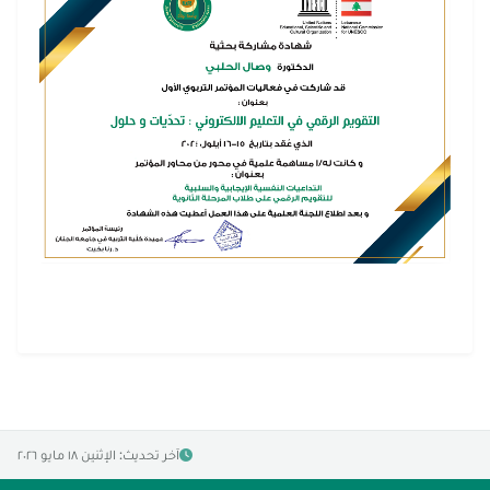
آخر تحديث: الإثنين ١٨ مايو ٢٠٢٦