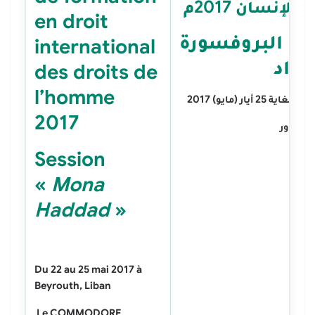
ق
الإنسان 2017م
en droit
 البروفسورة
international
حداد
des droits de
l’homme
و) 2017
2017
ومودور
Session
«
Mona
Haddad
»
Du 22 au 25 mai 2017 à
Beyrouth, Liban
Le
COMMODORE