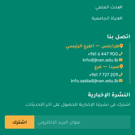
البحث العلمي
الحياة الجامعية
اتصل بنا
طرابلس — الفرع الرئيسي
+961 6 447 900
info@jinan.edu.lb
صيدا — فرع
+961 7 727 209
info.saida@jinan.edu.lb
النشرة الإخبارية
اشترك في نشرتنا الإخبارية للحصول على آخر التحديثات.
عنوان البريد الإلكتروني
اشترك