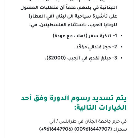
اللبنانية في بلدهم، علماً أن متطلبات الحصول
على تأشيرة سياحية الى لبنان (في المطار)
للرعايا العرب، باستثناء الفلسطينين، هي:
1- تذكرة سفر (ذهاب مع عودة)
2- حجز فندقي مؤكّد
3- مبلغ نقدي في الجيب (2000$).
يتم تسديد رسوم الدورة وفق أحد
الخيارات التالية
:
في حرم جامعة الجنان في طرابلس / أبي
سمراء
(
009616447907
) (9616447906+)