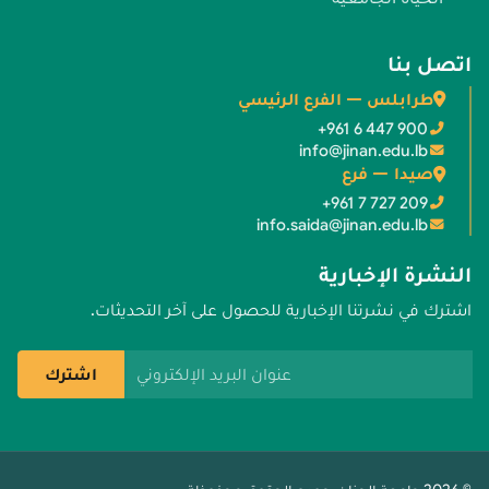
اتصل بنا
طرابلس — الفرع الرئيسي
+961 6 447 900
info@jinan.edu.lb
صيدا — فرع
+961 7 727 209
info.saida@jinan.edu.lb
النشرة الإخبارية
اشترك في نشرتنا الإخبارية للحصول على آخر التحديثات.
عنوان البريد الإلكتروني
اشترك