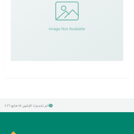
آخر تحديث: الإثنين ١٨ مايو ٢٠٢٦