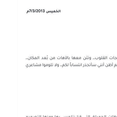
الخميس 7/3/2013م
خلجات القلوب.. وتئن معها بالآهات من بُعد المكان..
م أظن أنني سأتجذر انتساباً لكم.. ولا تلوموا مشاعري
حظات الجميلة، التي كنا نتلمس بها ومنها التصميم