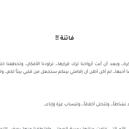
فاتنة !!
ة.. وبعد أن أبت أرواحنا ترك قرارها.. تراودنا الأفكار.. وتخطفنا 
 أحبها.. لم أكن أظن أن إقامتي بينكم ستجعل من قلبي بيتاً لكم.. ول
شاطاً.. وتتحلى أخلاقاً.. وتنساب عزة وإباء..
ة.. الأم التي غلفت حنانها بجدية العمل.. واختطفنا منها بعض الل