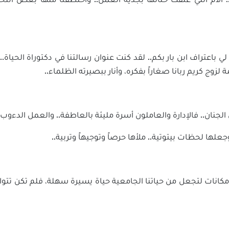
ي باعتراف ابن بار بكم.. لقد كنت عنوان رسالتنا في دكتوراة الحيا
لزوج كريم ربانا صغاراً بفكره، وأنار ببصيرته الظلماء..
 في الجنان.. فالإدارة والعاملون أسرة مليئة بالعاطفة.. والعمل الدء
وجعلها لحظات بيتوتية.. ملأها حرصاً وتوجيهاً وتربية..
انات لتجعل من حياتنا الجامعية حياة يسيرة سهلة، فلم تكن تتوانى