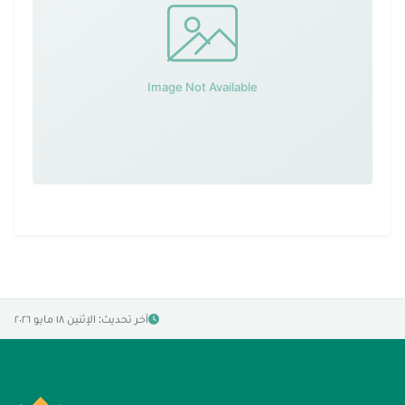
آخر تحديث: الإثنين ١٨ مايو ٢٠٢٦