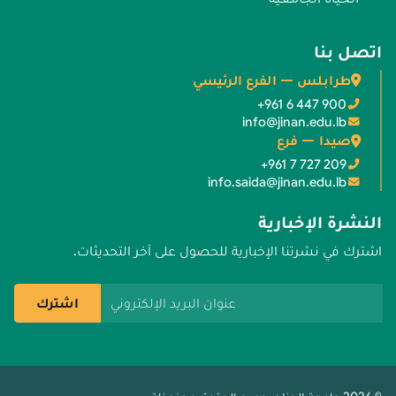
اتصل بنا
طرابلس — الفرع الرئيسي
+961 6 447 900
info@jinan.edu.lb
صيدا — فرع
+961 7 727 209
info.saida@jinan.edu.lb
النشرة الإخبارية
اشترك في نشرتنا الإخبارية للحصول على آخر التحديثات.
عنوان البريد الإلكتروني
اشترك