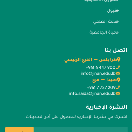
القبول
البحث العلمي
الحياة الجامعية
اتصل بنا
طرابلس — الفرع الرئيسي
+961 6 447 900
info@jinan.edu.lb
صيدا — فرع
+961 7 727 209
info.saida@jinan.edu.lb
النشرة الإخبارية
اشترك في نشرتنا الإخبارية للحصول على آخر التحديثات.
عنوان البريد الإلكتروني