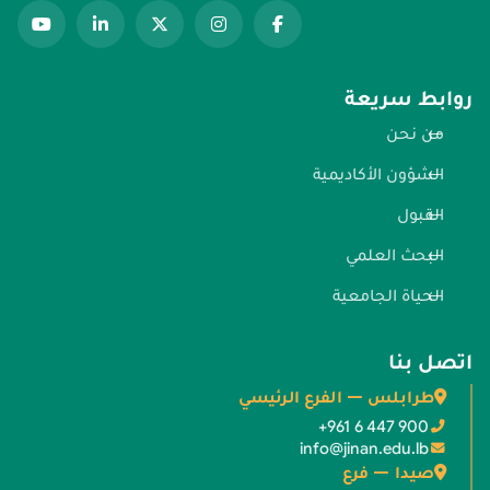
روابط سريعة
من نحن
الشؤون الأكاديمية
القبول
البحث العلمي
الحياة الجامعية
اتصل بنا
طرابلس — الفرع الرئيسي
+961 6 447 900
info@jinan.edu.lb
صيدا — فرع