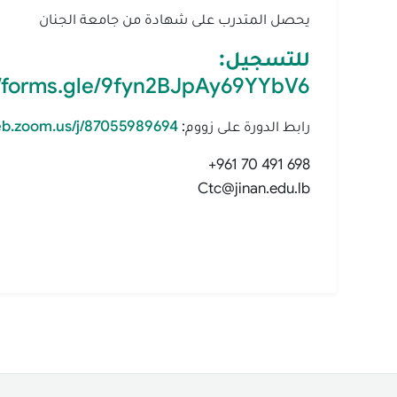
يحصل المتدرب على شهادة من جامعة الجنان
للتسجيل:
//forms.gle/9fyn2BJpAy69YYbV6
رابط الدورة على زووم:
eb.zoom.us/j/87055989694
+961 70 491 698
Ctc@jinan.edu.lb