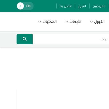
الخريجون
التبرع
اتصل بنا
EN
ع
القبول
الأبحاث
المكتبات