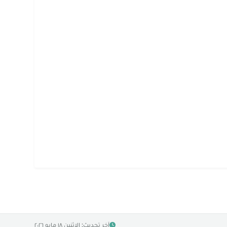
آخر تحديث: الإثنين ١٨ مايو ٢٠٢٦