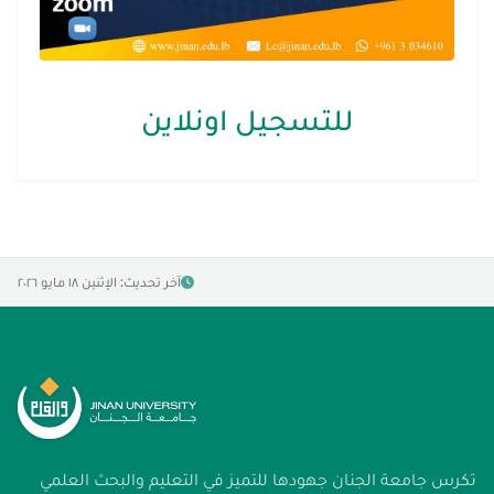
للتسجيل اونلاين
آخر تحديث: الإثنين ١٨ مايو ٢٠٢٦
تكرس جامعة الجنان جهودها للتميز في التعليم والبحث العلمي