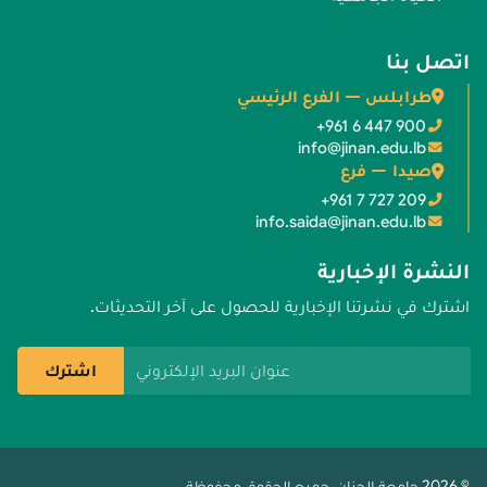
اتصل بنا
طرابلس — الفرع الرئيسي
+961 6 447 900
info@jinan.edu.lb
صيدا — فرع
+961 7 727 209
info.saida@jinan.edu.lb
النشرة الإخبارية
اشترك في نشرتنا الإخبارية للحصول على آخر التحديثات.
عنوان البريد الإلكتروني
اشترك
© 2026 جامعة الجنان. جميع الحقوق محفوظة.