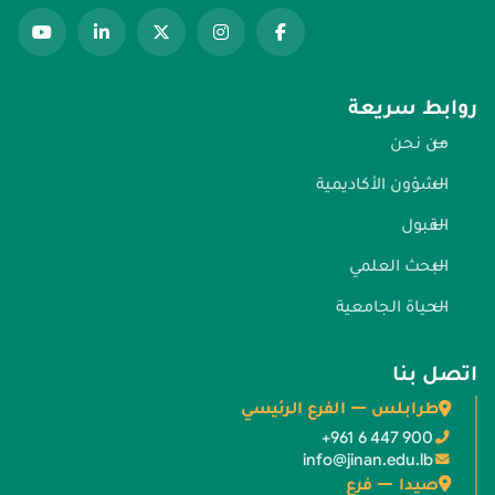
روابط سريعة
من نحن
الشؤون الأكاديمية
القبول
البحث العلمي
الحياة الجامعية
اتصل بنا
طرابلس — الفرع الرئيسي
+961 6 447 900
info@jinan.edu.lb
صيدا — فرع