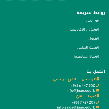
روابط سريعة
من نحن
الشؤون الأكاديمية
القبول
البحث العلمي
الحياة الجامعية
اتصل بنا
طرابلس — الفرع الرئيسي
+961 6 447 900
info@jinan.edu.lb
صيدا — فرع
+961 7 727 209
info.saida@jinan.edu.lb