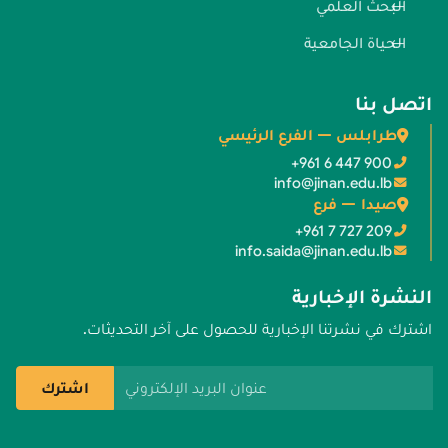
البحث العلمي
الحياة الجامعية
اتصل بنا
طرابلس — الفرع الرئيسي
+961 6 447 900
info@jinan.edu.lb
صيدا — فرع
+961 7 727 209
info.saida@jinan.edu.lb
النشرة الإخبارية
اشترك في نشرتنا الإخبارية للحصول على آخر التحديثات.
عنوان البريد الإلكتروني
اشترك