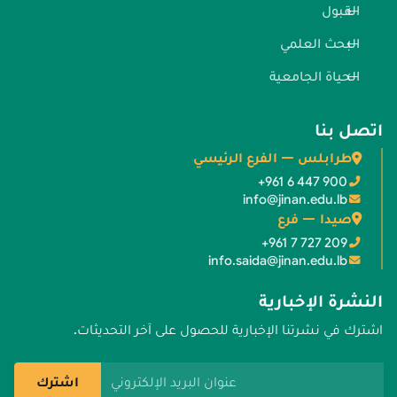
القبول
البحث العلمي
الحياة الجامعية
اتصل بنا
طرابلس — الفرع الرئيسي
+961 6 447 900
info@jinan.edu.lb
صيدا — فرع
+961 7 727 209
info.saida@jinan.edu.lb
النشرة الإخبارية
اشترك في نشرتنا الإخبارية للحصول على آخر التحديثات.
عنوان البريد الإلكتروني
اشترك