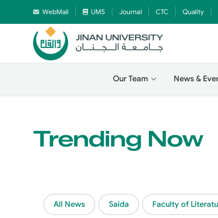
WebMail
UMS
Journal
CTC
Quality
Our Team
News & Eve
Trending Now
All News
Saida
Faculty of Litera