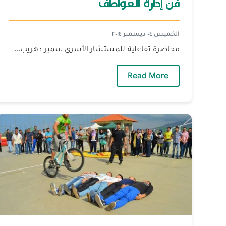
فن إدارة العواطف
الخميس ٠٤ ديسمبر ٢٠١٤
محاضرة تفاعلية للمستشار الأسري سمير دهريب...
— فن إدارة العواطف
Read More