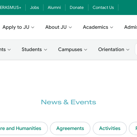
ERASMUS+
Jobs
Alumni
Donate
Contact Us
Apply to JU
About JU
Academics
Admi
nts
Students
Campuses
Orientation
News & Events
ture and Humanities
Agreements
Activities