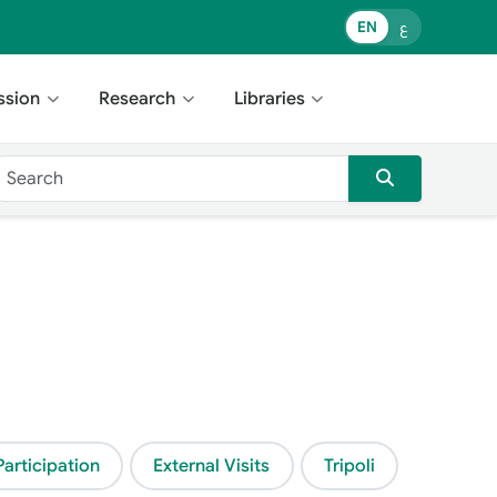
ع
EN
ssion
Research
Libraries
Participation
External Visits
Tripoli