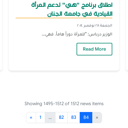
اطلاق برنامج "هي" لدعم المرأة
القيادية في جامعة الجنان
الجمعة ٢٨ نوفمبر ٢٠١٤
الوزير درباس: "للمرأة دوراً هاماً، فهي...
— اطلاق برنامج "هي" لدعم المرأة القيادية في
Read More
امية وخدمات البنك
Showing 1495-1512 of 1512 news items
«
1
…
82
83
84
»